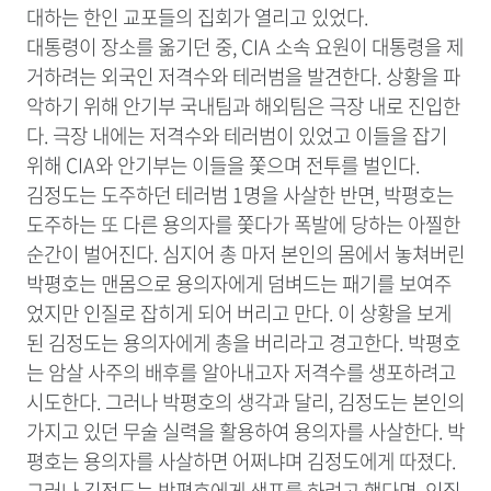
대하는 한인 교포들의 집회가 열리고 있었다.
대통령이 장소를 옮기던 중, CIA 소속 요원이 대통령을 제
거하려는 외국인 저격수와 테러범을 발견한다. 상황을 파
악하기 위해 안기부 국내팀과 해외팀은 극장 내로 진입한
다. 극장 내에는 저격수와 테러범이 있었고 이들을 잡기
위해 CIA와 안기부는 이들을 쫓으며 전투를 벌인다.
김정도는 도주하던 테러범 1명을 사살한 반면, 박평호는
도주하는 또 다른 용의자를 쫓다가 폭발에 당하는 아찔한
순간이 벌어진다. 심지어 총 마저 본인의 몸에서 놓쳐버린
박평호는 맨몸으로 용의자에게 덤벼드는 패기를 보여주
었지만 인질로 잡히게 되어 버리고 만다. 이 상황을 보게
된 김정도는 용의자에게 총을 버리라고 경고한다. 박평호
는 암살 사주의 배후를 알아내고자 저격수를 생포하려고
시도한다.
그러나 박평호의 생각과 달리, 김정도는 본인의
가지고 있던 무술 실력을 활용하여 용의자를 사살한다. 박
평호는 용의자를 사살하면 어쩌냐며 김정도에게 따졌다.
그러나 김정도는 박평호에게 생포를 하려고 했다면, 인질