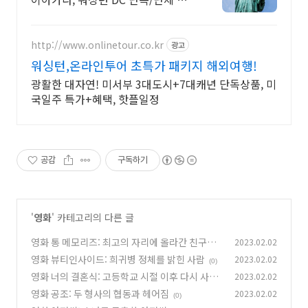
셔리투어 뉴욕 동부 투어는 킹콩과
함께
http://www.onlinetour.co.kr
광고
워싱턴,온라인투어 초특가 패키지 해외여행!
광활한 대자연! 미서부 3대도시+7대캐년 단독상품, 미
국일주 특가+혜택, 핫플일정
공감
구독하기
'
영화
' 카테고리의 다른 글
영화 통 메모리즈: 최고의 자리에 올라간 친구들
2023.02.02
영화 뷰티인사이드: 희귀병 정체를 밝힌 사람
2023.02.02
(0)
(0)
영화 너의 결혼식: 고등학교 시절 이후 다시 사귐
2023.02.02
영화 공조: 두 형사의 협동과 헤어짐
2023.02.02
(0)
(0)