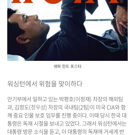
영화 헌트 포스터
워싱턴에서 위험을 맞이하다
안기부에서 일하고 있는 박평호(이정재
) 차장의 해외팀
과,
김정도(
정우성
) 차장의 국내팀(2팀)이 미국 CIA
와 함
께 중요 인물
보호 임무를 진행 중이다. 이때 당시 한국 대
통령은 독재 시절을 보내고 있었다. 그래서 워싱턴에서는
대통령 방문 소식을 듣고, 이
대통령의 독재에 거세게 반