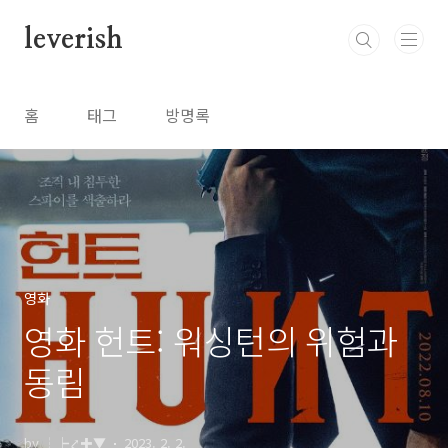
본문 바로가기
leverish
홈
태그
방명록
영화
영화 헌트: 워싱턴의 위험과
동림
by ┆┝⤤✚▼
2023. 2. 2.