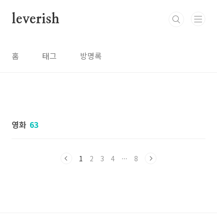
본문 바로가기
leverish
홈
태그
방명록
영화
63
1
2
3
4
···
8