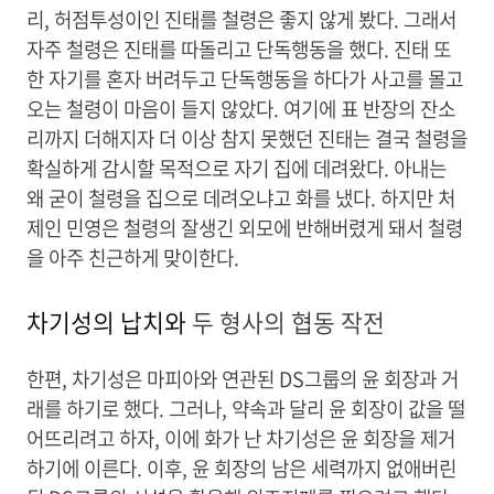
리, 허점투성이인 진태를 철령은 좋지 않게 봤다. 그래서
자주 철령은 진태를 따돌리고 단독행동을 했다. 진태 또
한 자기를 혼자 버려두고 단독행동을 하다가 사고를 몰고
오는 철령이 마음이 들지 않았다. 여기에 표 반장의 잔소
리까지 더해지자 더 이상 참지 못했던 진태는 결국 철령을
확실하게 감시할 목적으로 자기 집에 데려왔다. 아내는
왜 굳이 철령을 집으로 데려오냐고 화를 냈다. 하지만 처
제인 민영은 철령의 잘생긴 외모에 반해버렸게 돼서 철령
을 아주 친근하게 맞이한다.
차기성의 납치와
두 형사의 협동 작전
한편, 차기성은 마피아와 연관된 DS그룹의 윤 회장과 거
래를 하기로 했다. 그러나, 약속과 달리 윤 회장이 값을 떨
어뜨리려고 하자, 이에 화가 난 차기성은 윤 회장을 제거
하기에 이른다. 이후, 윤 회장의 남은 세력까지 없애버린