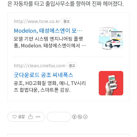
은 자동차를 타고 출입사무소를 향하며 진짜 헤어졌다.
http://www.tsne.co.kr
광고
Modelon, 태성에스엔이 모델
기반시스템엔지니어링플랫폼
모델 기반 시스템 엔지니어링 플랫
폼, Modelon. 태성에스엔이에서 만
나보세요 다양한 분야에서 활용가능
한 17개 영역 모델리카 언어 기반 시
스템 라이브러리 제공
http://clean.cinefox.com
광고
굿다운로드 공조 씨네폭스
공조, HD고화질 영화, 애니, TV시리
즈 합법다운, 스마트폰 감상.
공감