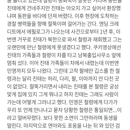
숨 돌리고 있는데 철령이 공화국이 잘못한 거라며 동판을
진태에게 건네주지만 진태는 아오지 가고 싶어서 환장했
냐며 동판을 바다에 던져 버렸다. 이후 현장에 도착하는
경찰 병력들을 향해 절뚝이며 걸어가는 간다. 엔딩 크레
디트에서 에필로그가 나오는데 사건으로부터 1년 후, 이
번엔 거꾸로 진태가 북한으로 와서 철령과 재회했고 그는
오랜만에 만난 철령에게 못생겼다고 했다.
쿠키영상에선
진태의 가족들과 철령이 차를 타고 남북출입사무소 앞에
멈춰 섰다. 이어 진태 가족들이 차에서 내렸는데 이번엔
민영까지 모두 나왔다. 그런데 고작 팔에만 깁스를 한 철
령과는 달리 진태는 허리, 다리, 팔, 이마까지 안 다친 곳
이 없었다. 절뚝거리면서 내리는 진태를 본 철령은 궁상
맞게 집에 있지 그게 뭐냐고 하자 진태는 그래도 사람이
가는데 어떻게 그러냐고 했다. 민영은 철령에게 다가가
우리 또 언제 만나냐고 묻자 당황한 철령은 통일되면...이
라고 얼버무렸다. 보다 못한 소연이 그만하라며 동생을
말린다. 마지막으로 연아와도 포옹을 나눈 뒤 와 있던 검