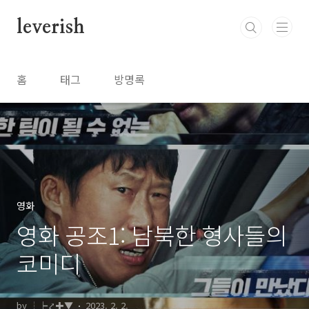
본문 바로가기
leverish
홈
태그
방명록
영화
영화 공조1: 남북한 형사들의
코미디
by ┆┝⤤✚▼
2023. 2. 2.