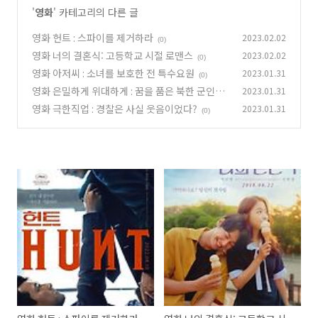
'
영화
' 카테고리의 다른 글
영화 헌트 : 스파이를 제거하라
2023.02.02
(0)
영화 너의 결혼식: 고등학교 시절 로맨스
2023.02.02
(0)
영화 아저씨 : 소녀를 보호한 전 특수요원
2023.01.31
(0)
영화 은밀하게 위대하게 : 꿈을 품은 북한 군인들
2023.01.31
영화 극한직업 : 경찰은 사실 웃음이었다?
2023.01.31
(0)
(0)