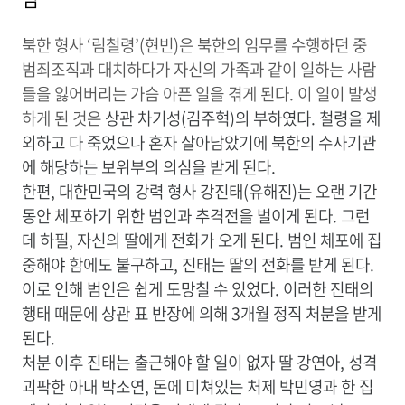
북한 형사 ‘림철령’(현빈)은 북한의 임무를 수행하던 중
범죄조직과 대치하다가 자신의 가족과 같이 일하는 사람
들을 잃어버리는 가슴 아픈 일을 겪게 된다. 이 일이 발생
하게 된 것은
상관 차기성(김주혁)의
부하였다. 철령을 제
외하고
다 죽었으나 혼자 살아남았기에 북한의 수사기관
에 해당하는 보위부의 의심을 받게 된다.
한편, 대한민국의 강력 형사 강진태(유해진)는 오랜 기간
동안 체포하기 위한 범인과 추격전을 벌이게 된다. 그런
데 하필, 자신의 딸에게 전화가 오게 된다. 범인 체포에 집
중해야 함에도 불구하고, 진태는 딸의 전화를 받게 된다.
이로 인해 범인은 쉽게 도망칠 수 있었다. 이러한 진태의
행태 때문에 상관 표 반장에 의해 3개월 정직 처분을 받게
된다.
처분 이후 진태는 출근해야 할 일이 없자 딸 강연아, 성격
괴팍한 아내 박소연, 돈에 미쳐있는 처제 박민영과 한 집