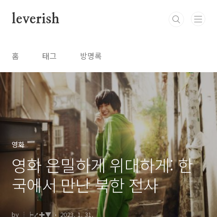
본문 바로가기
leverish
홈
태그
방명록
영화
영화 은밀하게 위대하게: 한
국에서 만난 북한 전사
by ┆┝⤤✚▼
2023. 1. 31.