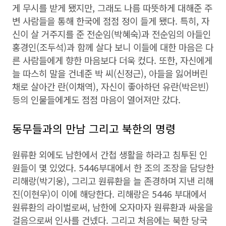
게 무시를 받게 됐지만, 그래도 나름 따뜻하게 대해준 주
변 사람들을 통해 한국에 점점 정이 들게 됐다. 특히, 자
신이 살 거주지를 준 전순임(박혜숙)과 전순임의 아들인
홍경인(조두석)과 함께 살다 보니 이들에 대한 마음은 다
른 사람들에게 향한 마음보다 더욱 컸다. 또한, 자신에게
늘 따스히 말을 건네준 박 씨(신정근), 아들을 잃어버린
채로 살아간 란(이채역), 자신이 좋아하던 유란(박은빈)
등의 인물들에게도 점점 마음이 열어져만 갔다.
동무들과의 만남 그리고 북한의 명령
원류환 외에도 남한에서 간첩 생활을 하라고 침투된 인
원들이 몇 있었다. 5446부대에서 한 조의 조장을 담당한
리해랑(박기웅), 그리고 원류환을 늘 존경하며 지낸 리해
진(이현우)이 이에 해당한다. 리해랑은 5446 부대에서
원류환의 라이벌로써, 남한에 오자마자 원류환과 싸움을
걸음으로써 인사를 건넸다. 그리고 처음에는 북한 당국