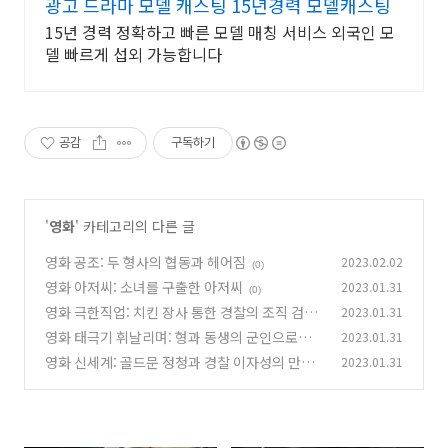
광고 드라마 모델 캐스팅 15년경력 모델캐스팅
15년 경력 정확하고 빠른 모델 매칭 서비스 외국인 모
델 빠르게 섭외 가능합니다
공감
구독하기
'
영화
' 카테고리의 다른 글
영화 공조: 두 형사의 협동과 헤어짐
2023.02.02
(0)
영화 아저씨: 소녀를 구출한 아저씨
2023.01.31
(0)
영화 극한직업: 치킨 장사 통한 경찰의 조직 검거
2023.01.31
영화 태극기 휘날리며: 형과 동생의 군인으로서
2023.01.31
(0)
의 만남
영화 신세계: 골드문 정청과 경찰 이자성의 만남
2023.01.31
(0)
(0)